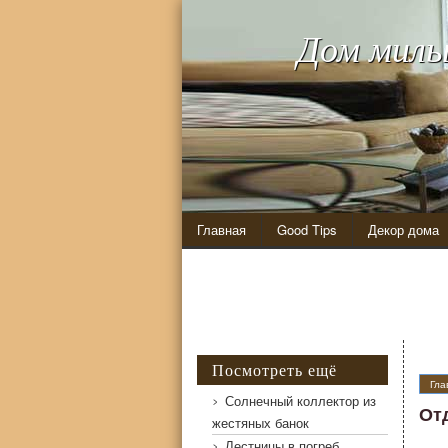
Дом милы
Главная
Good Tips
Декор дома
Посмотреть ещё
Гла
Солнечный коллектор из
От
жестяных банок
Лестницы в погреб