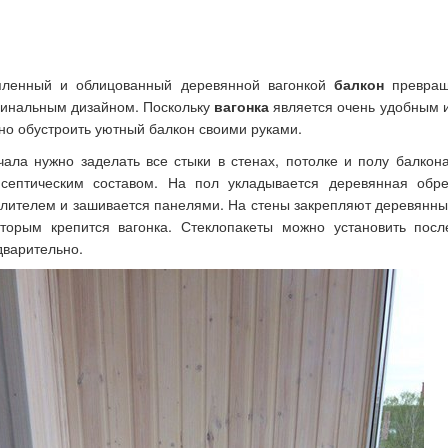
пленный и облицованный деревянной вагонкой
балкон
превращ
гинальным дизайном. Поскольку
вагонка
является очень удобным 
но обустроить уютный балкон своими руками.
чала нужно заделать все стыки в стенах, потолке и полу балкон
исептическим составом. На пол укладывается деревянная обре
плителем и зашивается панелями. На стены закрепляют деревянн
оторым крепится вагонка. Стеклопакеты можно установить посл
дварительно.