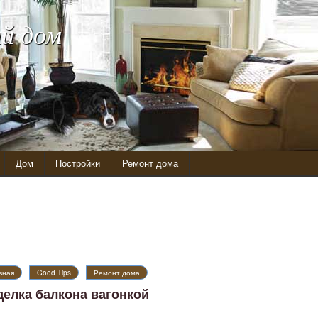
й дом
Дом
Постройки
Ремонт дома
вная
Good Tips
Ремонт дома
делка балкона вагонкой