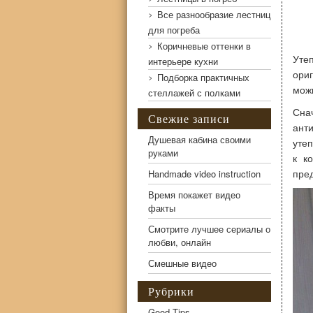
Все разнообразие лестниц
для погреба
Коричневые оттенки в
Уте
интерьере кухни
ори
Подборка практичных
мож
стеллажей с полками
Сна
Свежие записи
ант
Душевая кабина своими
уте
руками
к к
пре
Handmade video instruction
Время покажет видео
факты
Смотрите лучшее сериалы о
любви, онлайн
Смешные видео
Рубрики
Good Tips