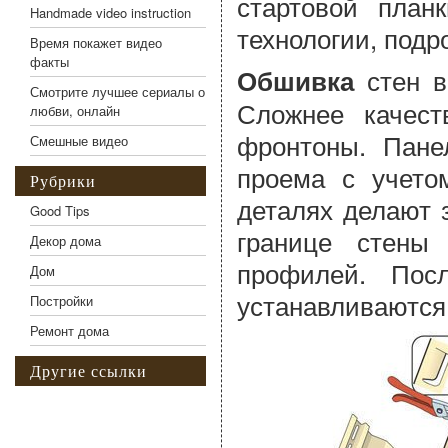
стартовой план
Handmade video instruction
технологии, подр
Время покажет видео
факты
стен в
Обшивка
Смотрите лучшее сериалы о
Сложнее качес
любви, онлайн
фронтоны. Пане
Смешные видео
проема с учето
Рубрики
деталях делают 
Good Tips
границе стены
Декор дома
профилей. Пос
Дом
устанавливаются
Постройки
Ремонт дома
Другие ссылки