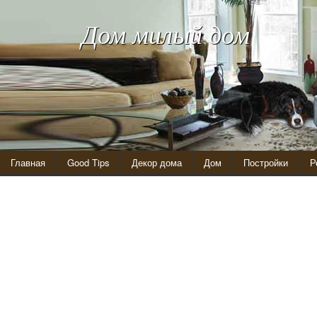
Дом милый дом
Главная
Good Tips
Декор дома
Дом
Постройки
Р