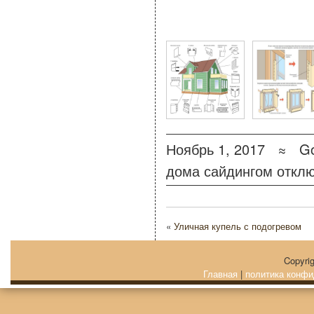
6 Фото для Отделка до
Ноябрь 1, 2017 ≈
Go
дома сайдингом
откл
«
Уличная купель с подогревом
Copyri
Главная
|
политика конфи