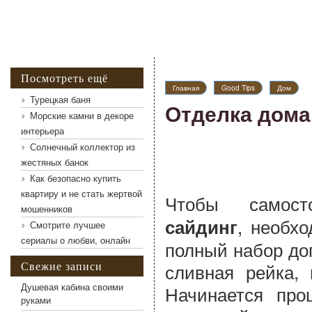
Посмотреть ещё
Главная
Good Tips
Дом
Турецкая баня
Отделка дома
Морские камни в декоре
интерьера
Солнечный коллектор из
жестяных банок
Как безопасно купить
квартиру и не стать жертвой
Чтобы самос
мошенников
, необх
сайдинг
Смотрите лучшее
сериалы о любви, онлайн
полный набор до
Свежие записи
сливная рейка, 
Душевая кабина своими
Начинается про
руками