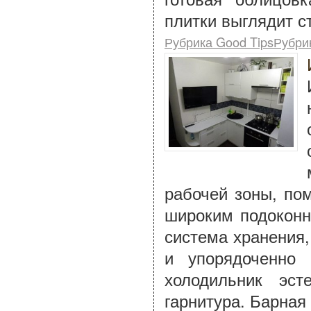
плитки выглядит с
Рубрика Good TipsРубри
рабочей зоны, пом
широким подоконн
система хранения,
и упорядоченно 
холодильник эст
гарнитура. Барная