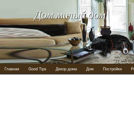
Дом милый дом
Главная
Good Tips
Декор дома
Дом
Постройки
Р
Раствор для керамики