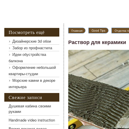
Главная
Good Tips
Отделка п
Посмотреть ещё
Дизайнерские 3d обои
Раствор для керамики
Забор из профнастила
Идеи обустройства
балкона
Оформление небольшой
квартиры-студии
Морские камни в декоре
интерьера
Свежие записи
Душевая кабина своими
руками
Handmade video instruction
Время покажет видео