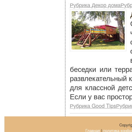
Рубрика Декор домаРуб
беседки или терр
развлекательный к
для классной дет
Если у вас просто
Рубрика Good TipsРубри
Copyri
Главная
|
политика конфи