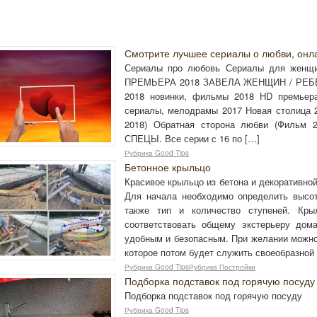
Смотрите лучшее сериалы о любви, онл
Сериалы про любовь Сериалы для женщ
ПРЕМЬЕРА 2018 ЗАВЕЛА ЖЕНЩИН / РЕБЕ
2018 новинки, фильмы 2018 HD премьер
сериалы, мелодрамы 2017 Новая столица 2
2018) Обратная сторона любви (Фильм 
СПЕЦЫ. Все серии с 16 по […]
Рубрика Good Tips
Бетонное крыльцо
Красивое крыльцо из бетона и декоративно
Для начала необходимо определить высо
также тип и количество ступеней. Кр
соответствовать общему экстерьеру дом
удобным и безопасным. При желании можно
которое потом будет служить своеобразной
Рубрика Good TipsРубрика Постройки
Подборка подставок под горячую посуду
Подборка подставок под горячую посуду
Рубрика Good Tips