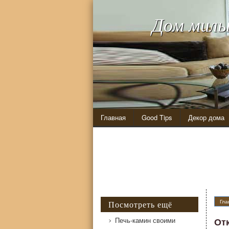
Дом милы
Главная
Good Tips
Декор дома
Гла
Посмотреть ещё
Печь-камин своими
От