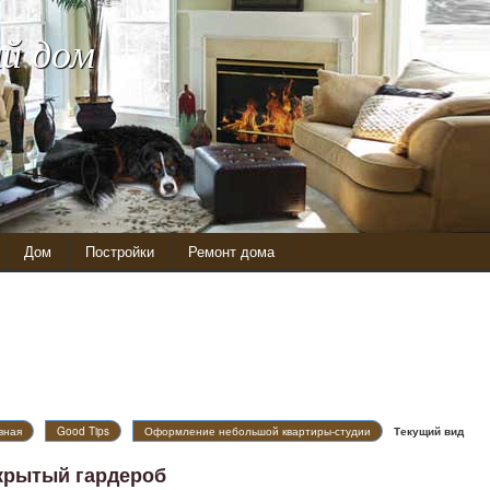
й дом
Дом
Постройки
Ремонт дома
вная
Good Tips
Оформление небольшой квартиры-студии
Текущий вид
крытый гардероб