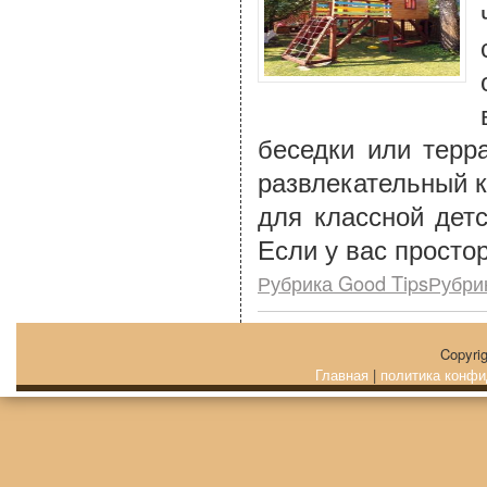
беседки или терр
развлекательный к
для классной дет
Если у вас просто
Рубрика Good TipsРубри
Copyri
Главная
|
политика конфи