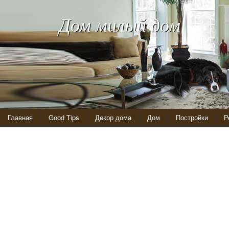
Дом милый дом
Главная
Good Tips
Декор дома
Дом
Постройки
Р