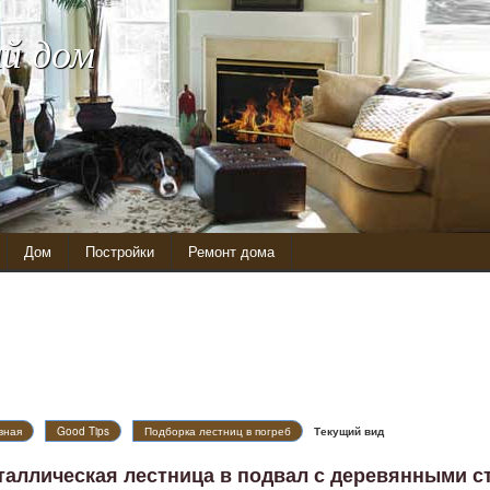
й дом
Дом
Постройки
Ремонт дома
вная
Good Tips
Подборка лестниц в погреб
Текущий вид
таллическая лестница в подвал с деревянными с