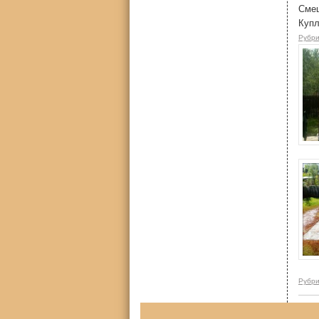
Сме
Куп
Рубри
Рубри