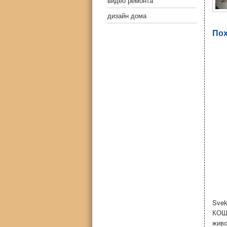
видео ремонта
дизайн дома
Пох
Sve
КОШ
жив