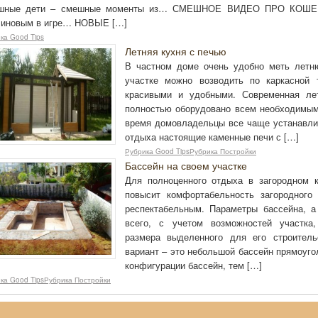
шные дети – смешные моменты из… СМЕШНОЕ ВИДЕО ПРО КОШЕК
линовым в игре… НОВЫЕ […]
ка Good Tips
Летняя кухня с печью
В частном доме очень удобно меть летн
участке можно возводить по каркасной 
красивыми и удобными. Современная ле
полностью оборудовано всем необходимым,
время домовладельцы все чаще устанавлив
отдыха настоящие каменные печи с […]
Рубрика Good TipsРубрика Постройки
Бассейн на своем участке
Для полноценного отдыха в загородном 
повысит комфортабельность загородног
респектабельным. Параметры бассейна, 
всего, с учетом возможностей участка
размера выделенного для его строител
вариант – это небольшой бассейн прямоуг
конфигурации бассейн, тем […]
ка Good TipsРубрика Постройки