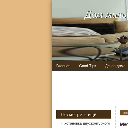
Дом милы
Главная
Good Tips
Декор дома
Гла
Посмотреть ещё
Установка двухконтурного
Ме