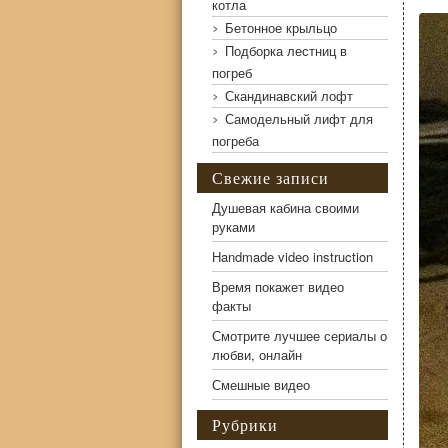
котла
Бетонное крыльцо
Подборка лестниц в
погреб
Скандинавский лофт
Самодельный лифт для
погреба
Свежие записи
Душевая кабина своими
руками
Handmade video instruction
Металлическая лестница в подвал с деревянными ст
Время покажет видео
факты
Смотрите лучшее сериалы о
любви, онлайн
Смешные видео
Рубрики