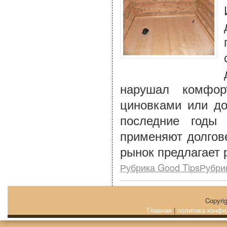
нарушал комфор
циновками или до
последние годы
применяют долгов
рынок предлагает 
Рубрика Good TipsРубри
Copyri
Главная
|
политика конфи