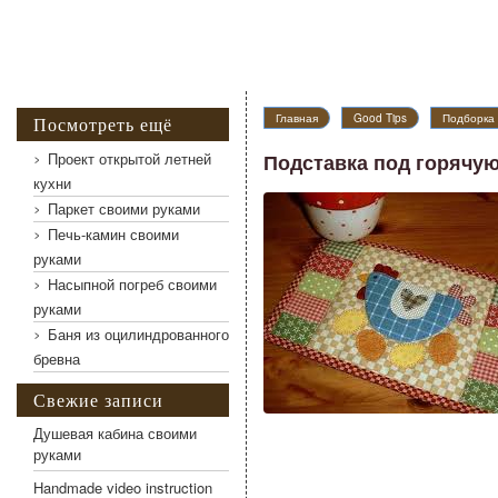
Главная
Good Tips
Подборка 
Посмотреть ещё
Проект открытой летней
Подставка под горячую
кухни
Паркет своими руками
Печь-камин своими
руками
Насыпной погреб своими
руками
Баня из оцилиндрованного
бревна
Свежие записи
Душевая кабина своими
руками
Handmade video instruction