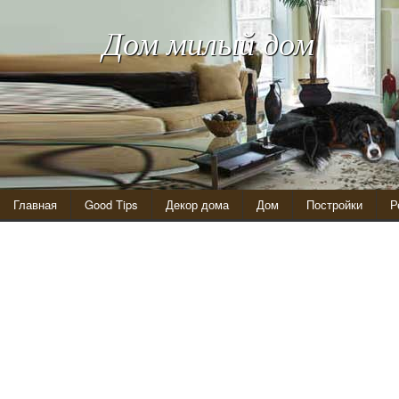
Дом милый дом
Главная
Good Tips
Декор дома
Дом
Постройки
Р