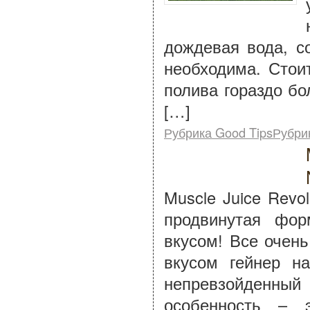
дождевая вода, с
необходима. Стои
полива гораздо б
[…]
Рубрика Good TipsРубри
Muscle Juice Revol
продвинутая фо
вкусом! Все очен
вкусом гейнер на
непревзойденный 
особенность – 