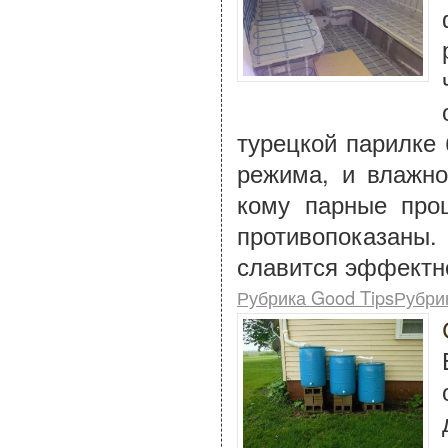
турецкой парилке 
режима, и влажно
кому парные про
противопоказаны
славится эффектн
Рубрика Good TipsРубри