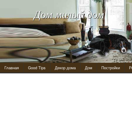
Дом милый дом
Главная
Good Tips
Декор дома
Дом
Постройки
Р