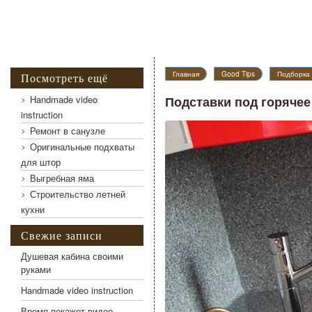
Главная
Good Tips
Подборка 
Посмотреть ещё
Handmade video
Подставки под горяче
instruction
Ремонт в санузле
Подставки под горячее — Акриловый камень
Оригинальные подхваты
для штор
Выгребная яма
Строительство летней
кухни
Свежие записи
Душевая кабина своими
руками
Handmade video instruction
Время покажет видео