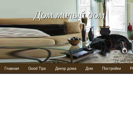
Дом милый дом
Главная
Good Tips
Декор дома
Дом
Постройки
Р