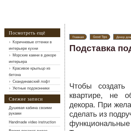
Посмотреть ещё
Главная
Good Tips
Декор до
Коричневые оттенки в
Подставка по
интерьере кухни
Морские камни в декоре
интерьера
Красивое крыльцо из
бетона
Скандинавский лофт
Чтобы создать
Уютные подоконники
квартире, не о
Свежие записи
декора. При жел
Душевая кабина своими
сделать из подр
руками
функциональные 
Handmade video instruction
Время покажет видео