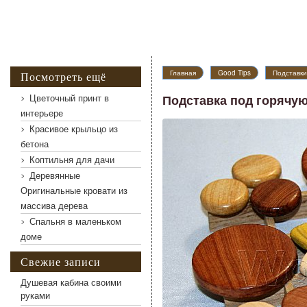
Подставка под горячую посуду Морские камуш
Главная
Good Tips
Подставки
Посмотреть ещё
Цветочный принт в
Подставка под горячу
интерьере
Красивое крыльцо из
бетона
Коптильня для дачи
Деревянные
Оригинальные кровати из
массива дерева
Спальня в маленьком
доме
Свежие записи
Душевая кабина своими
руками