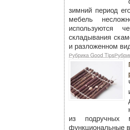
зимний период ег
мебель неслож
используются ч
складывания скам
и разложенном вид
Рубрика Good TipsРубри
из подручных 
функциональные в