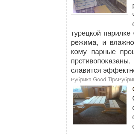
турецкой парилке 
режима, и влажно
кому парные про
противопоказаны
славится эффектн
Рубрика Good TipsРубри