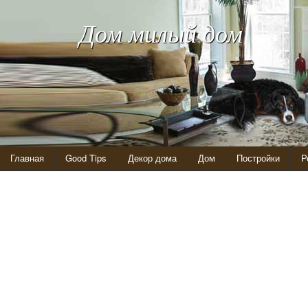
Дом милый дом
Главная
Good Tips
Декор дома
Дом
Постройки
Р