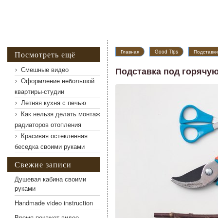
Подставка под горячую посуду своими руками
Главная
Good Tips
Подставки
Посмотреть ещё
Смешные видео
Подставка под горячую
Оформление небольшой
квартиры-студии
Летняя кухня с печью
Как нельзя делать монтаж
радиаторов отопления
Красивая остекленная
беседка своими руками
Свежие записи
Душевая кабина своими
руками
Handmade video instruction
Время покажет видео