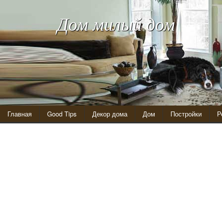
Дом милый дом
Главная
Good Tips
Декор дома
Дом
Постройки
Р