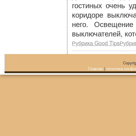
гостиных очень у
коридоре выключа
него. Освещение
выключателей, кот
Рубрика Good TipsРубри
Copyri
Главная
|
политика конфи