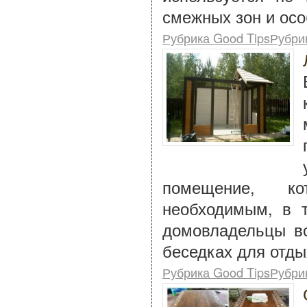
смежных зон и ос
Рубрика Good TipsРубри
помещение, ко
необходимым, в 
домовладельцы вс
беседках для отды
Рубрика Good TipsРубри