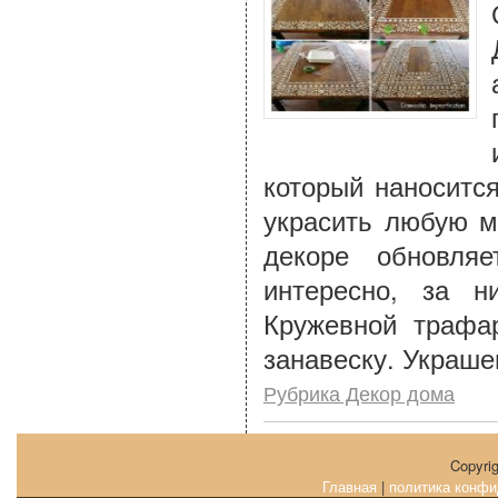
который наноситс
украсить любую м
декоре обновля
интересно, за н
Кружевной трафа
занавеску. Украше
Рубрика Декор дома
Copyri
Главная
|
политика конфи