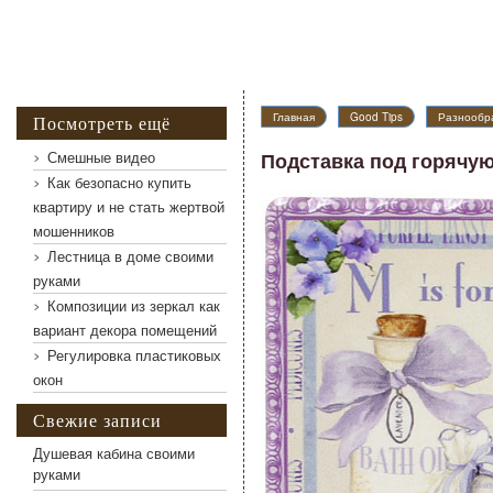
Главная
Good Tips
Разнообра
Посмотреть ещё
Смешные видео
Подставка под горячую
Как безопасно купить
квартиру и не стать жертвой
мошенников
Лестница в доме своими
руками
Композиции из зеркал как
Подставка под горячую посуду Лаванда керамиче
вариант декора помещений
Регулировка пластиковых
окон
Свежие записи
Душевая кабина своими
руками