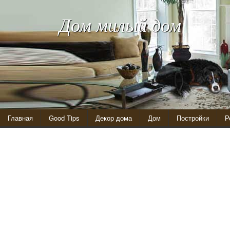
Дом милый дом
Главная
Good Tips
Декор дома
Дом
Постройки
Р