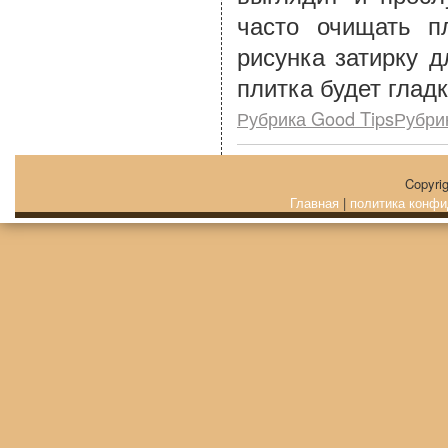
часто очищать п
рисунка затирку д
плитка будет гладк
Рубрика Good TipsРубри
Copyri
Главная
|
политика конфи