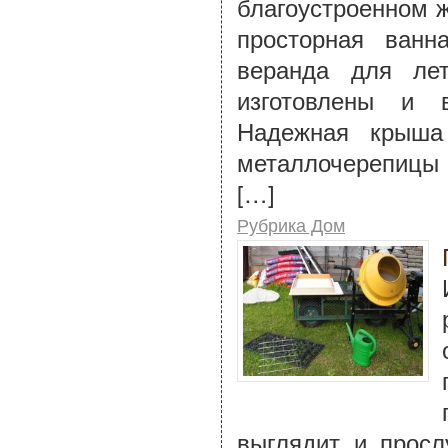
благоустроенном 
просторная ван
веранда для ле
изготовлены и 
Надежная крыша 
металлочерепицы 
[…]
Рубрика Дом
выглядит и просл