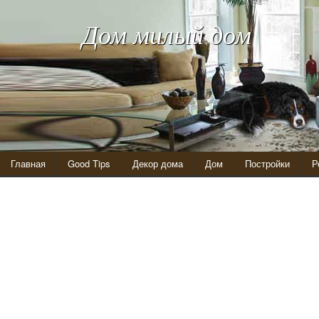
Дом милый дом
Главная
Good Tips
Декор дома
Дом
Постройки
Р