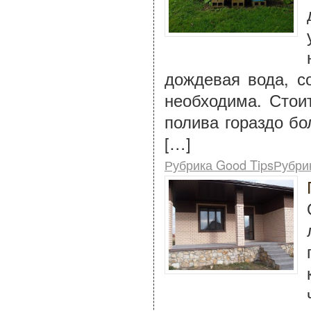
дождевая вода, с
необходима. Стои
полива гораздо б
[…]
Рубрика Good TipsРубри