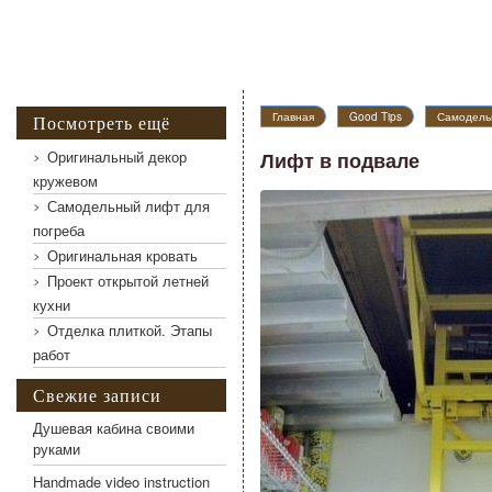
Главная
Good Tips
Самодель
Посмотреть ещё
Оригинальный декор
Лифт в подвале
кружевом
Самодельный лифт для
Лифт в подвале
погреба
Оригинальная кровать
Проект открытой летней
кухни
Отделка плиткой. Этапы
работ
Свежие записи
Душевая кабина своими
руками
Handmade video instruction