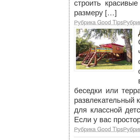
строить красивые
размеру […]
Рубрика Good TipsРубри
беседки или терр
развлекательный к
для классной дет
Если у вас просто
Рубрика Good TipsРубри