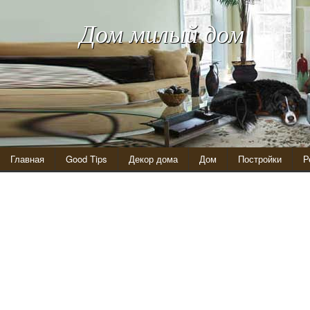
Дом милый дом
Главная
Good Tips
Декор дома
Дом
Постройки
Р