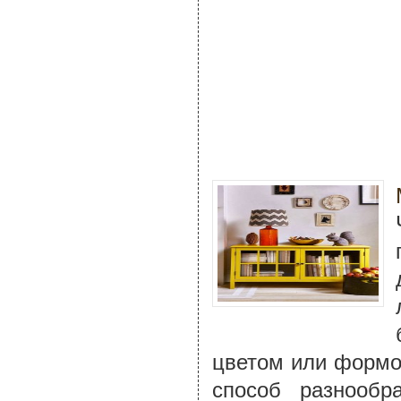
цветом или формо
способ разнообр