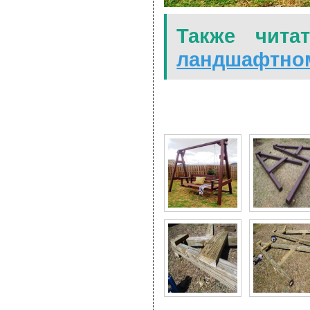
Также чита
ландшафтном
9 Фото для Скамья-кач