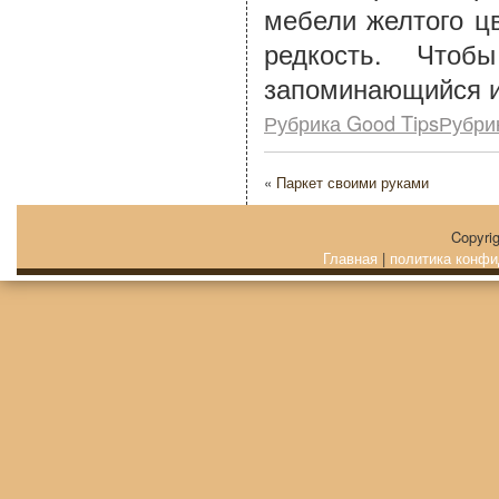
мебели желтого ц
редкость. Чтоб
запоминающийся и
Рубрика Good TipsРубри
«
Паркет своими руками
Copyri
Главная
|
политика конфи