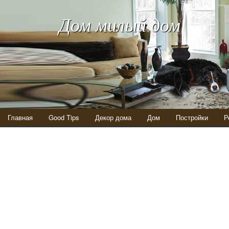
Дом милый дом
Главная
Good Tips
Декор дома
Дом
Постройки
Р