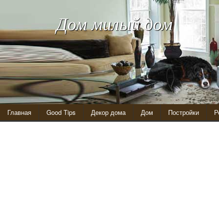
Дом милый дом
Главная
Good Tips
Декор дома
Дом
Постройки
Р