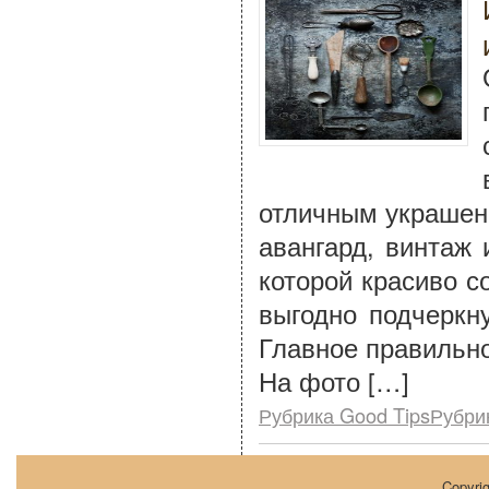
отличным украшен
авангард, винтаж 
которой красиво с
выгодно подчеркн
Главное правильн
На фото […]
Рубрика Good TipsРубри
Copyri