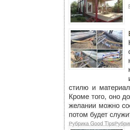
стилю и материал
Кроме того, оно д
желании можно со
потом будет служи
Рубрика Good TipsРубри