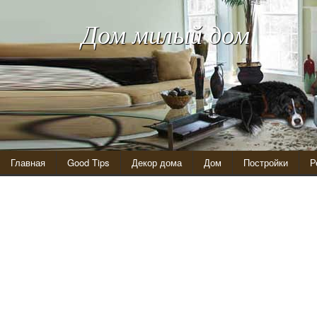
Дом милый дом
Главная
Good Tips
Декор дома
Дом
Постройки
Р