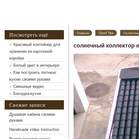
Главная
Good Tips
Солнечный
Посмотреть ещё
Красивый контейнер для
солнечный коллектор и
хранения из картонной
коробки
солнечный коллектор из банок
Белый цвет в интерьере
Как построить летнюю
кухню своими руками
Смешные видео
Беседка-кухня
Свежие записи
Душевая кабина своими
руками
Handmade video instruction
Время покажет видео