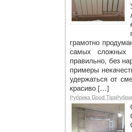
грамотно продума
самых сложных 
правильно, без на
примеры некачест
удержаться от сме
красиво […]
Рубрика Good TipsРубри