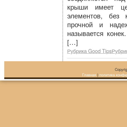
крыши имеет ц
элементов, без 
прочной и наде
называется конек
[…]
Рубрика Good TipsРубри
Copyri
Главная
|
политика конфи