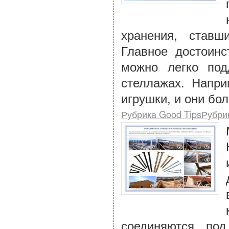
хранения, став
Главное достоин
можно легко под
стеллажах. Напри
игрушки, и они бо
Рубрика Good TipsРубри
соединяются под