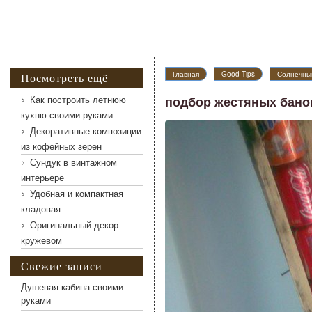
Главная
Good Tips
Солнечный
Посмотреть ещё
Как построить летнюю
подбор жестяных банок
кухню своими руками
Декоративные композиции
подбор жестяных банок для солнечного коллекто
из кофейных зерен
Сундук в винтажном
интерьере
Удобная и компактная
кладовая
Оригинальный декор
кружевом
Свежие записи
Душевая кабина своими
руками