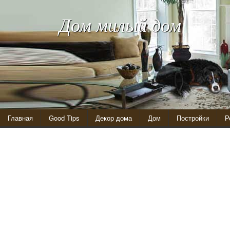
Дом милый дом
Главная
Good Tips
Декор дома
Дом
Постройки
Р