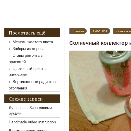
Солнечный коллектор из жестяных банок
Главная
Good Tips
Солнечный
Посмотреть ещё
Мебель желтого цвета
Солнечный коллектор 
Заборы из дерева
Этапы ремонта в
прихожей
Цветочный принт в
интерьере
Вертикальные радиаторы
отопления
Свежие записи
Душевая кабина своими
руками
Handmade video instruction
Время покажет видео