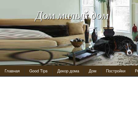
Дом милый дом
Главная
Good Tips
Декор дома
Дом
Постройки
Р