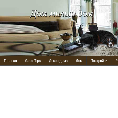
Дом милый дом
Главная
Good Tips
Декор дома
Дом
Постройки
Р