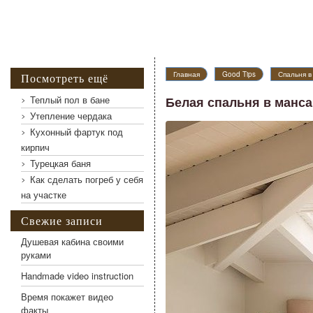
Главная
Good Tips
Спальня в
Посмотреть ещё
Теплый пол в бане
Белая спальня в манс
Утепление чердака
Кухонный фартук под
Белая спальня в мансардном этаже
кирпич
Турецкая баня
Как сделать погреб у себя
на участке
Свежие записи
Душевая кабина своими
руками
Handmade video instruction
Время покажет видео
факты