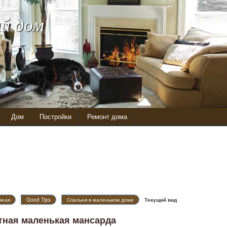
й дом
Дом
Постройки
Ремонт дома
вная
Good Tips
Спальня в маленьком доме
Текущий вид
тная маленькая мансарда