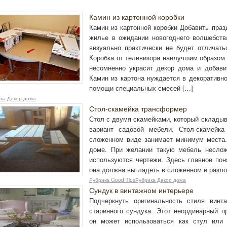
Камин из картонной коробки
Камин из картонной коробки Добавить праз
жилье в ожидании новогоднего волшебства
визуально практически не будет отличать
Коробка от телевизора наилучшим образом 
несомненно украсит декор дома и добав
Камин из картона нуждается в декоративно
помощи специальных смесей […]
ка Декор дома
Стол-скамейка трансформер
Стол с двумя скамейками, который складыв
вариант садовой мебели. Стол-скамейк
сложенном виде занимает минимум места.
доме. При желании такую мебель неслож
используются чертежи. Здесь главное пон
она должна выглядеть в сложенном и разло
Рубрика Good TipsРубрика Декор дома
Сундук в винтажном интерьере
Подчеркнуть оригинальность стиля вин
старинного сундука. Этот неординарный п
он может использоваться как стул или