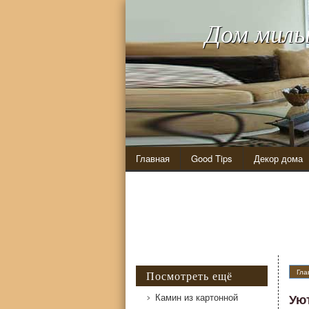
Дом милы
Главная
Good Tips
Декор дома
Гла
Посмотреть ещё
Камин из картонной
Ую