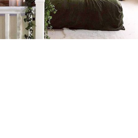
то галерея Спальня в маленьком доме