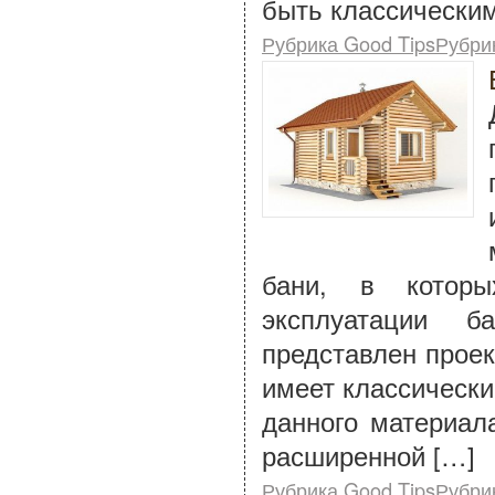
быть классически
Рубрика Good TipsРубри
бани, в которы
эксплуатации 
представлен проек
имеет классически
данного материал
расширенной […]
Рубрика Good TipsРубри