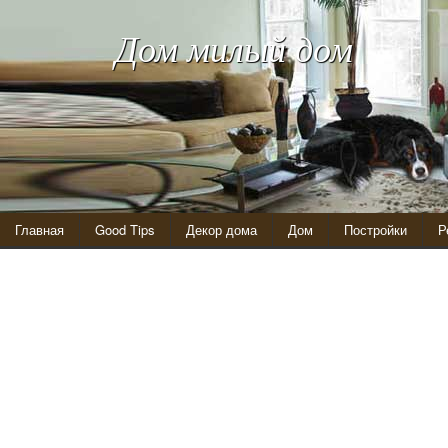
Дом милый дом
Главная
Good Tips
Декор дома
Дом
Постройки
Р