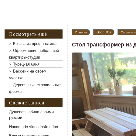
Главная
Good Tips
Стол-ска
Посмотреть ещё
Крыша из профнастила
Стол трансформер из 
Оформление небольшой
квартиры-студии
Стол трансформер из дерева
Турецкая баня
Бассейн на своем
участке
Деревянные стропильные
фермы
Свежие записи
Душевая кабина своими
руками
Handmade video instruction
Время покажет видео