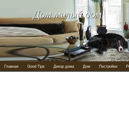
Дом милый дом
Главная
Good Tips
Декор дома
Дом
Постройки
Р