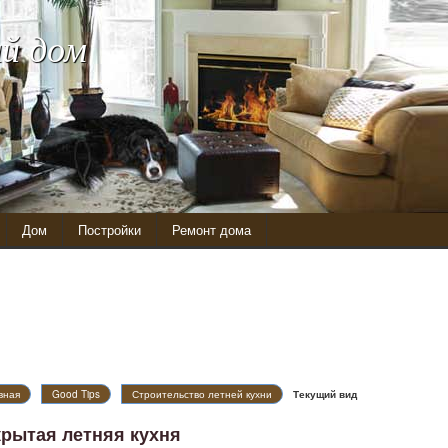
й дом
Дом
Постройки
Ремонт дома
вная
Good Tips
Строительство летней кухни
Текущий вид
крытая летняя кухня