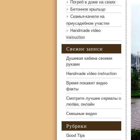
Погреб в доме на сваях
Бетонное крыльцо
Закрытая летняя кухня
Скамья-качели на
приусадебном участке
Handmade video
instruction
Свежие записи
Душевая кабина своими
руками
Handmade video instruction
Время покажет видео
факты
Смотрите лучшее сериалы о
любви, онлайн
Смешные видео
Рубрики
Good Tips