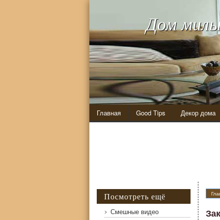
Дом милы
Главная
Good Tips
Декор дома
Гла
Посмотреть ещё
Смешные видео
За