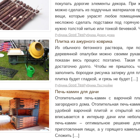
покупать дорогие элементы декора. При 
можно сделать из подручных материалов п
вещи, которые украсят любое помещение
несложно сделать подставки под горячую
нужно толстой нитью или тонкой бечевкой.
Рубрика Good TipsРубрика Декор дома
Плитка из ажурного коврика
Из обычного бетонного раствора, при п
деревянной опалубки можно своими рука
показан весь процесс поэтапно. Такая 
достаточно долго. Чтобы не пришлось ч
заполнить бороздки рисунка затирку для пл
плитка будет гладкой, и грязь не будет […]
Рубрика Good TipsРубрика Постройки
Печь-камин для дачи
Отопительная печь-камин с варочной п
загородного дома. Отопительная печь-ками
удобной варочной плитой и открытой к
вписывается в интерьер дачи или небол
печь-камин – оптимальное решение дл
приготовления пищи, а у горящего камельк
Сложить […]