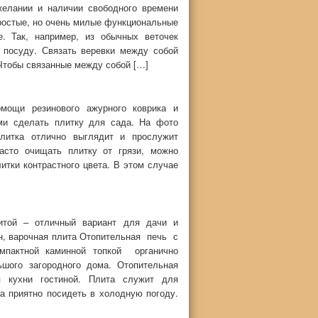
желании и наличии свободного времени
ростые, но очень милые функциональные
. Так, например, из обычных веточек
 посуду. Связать веревки между собой
 Чтобы связанные между собой […]
омощи резинового ажурного коврика и
ми сделать плитку для сада. На фото
плитка отлично выглядит и прослужит
асто очищать плитку от грязи, можно
итки контрастного цвета. В этом случае
литой – отличный вариант для дачи и
н, варочная плита Отопительная печь с
омпактной каминной топкой органично
ьшого загородного дома. Отопительная
я кухни гостиной. Плита служит для
а приятно посидеть в холодную погоду.