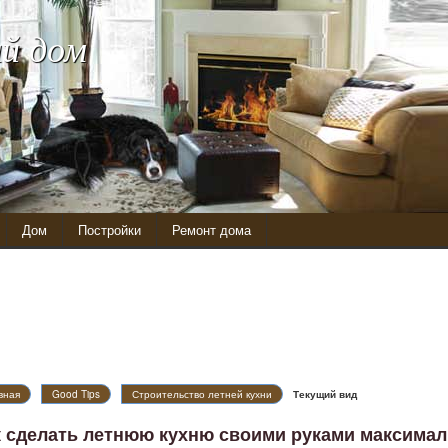
й дом
Дом
Постройки
Ремонт дома
вная
Good Tips
Строительство летней кухни
Текущий вид
к сделать летнюю кухню своими руками максима