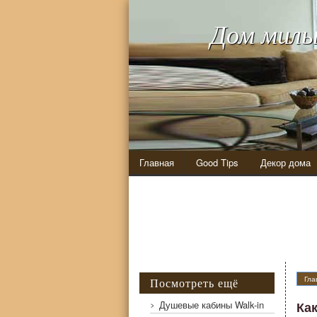
Дом милы
Главная
Good Tips
Декор дома
Гла
Посмотреть ещё
Душевые кабины Walk-in
Ка