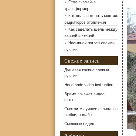
Стол-скамейка
трансформер
Как нельзя делать монтаж
радиаторов отопления
Как заделать щель между
ванной и стеной
Насыпной погреб своими
руками
Свежие записи
Душевая кабина своими
руками
Handmade video instruction
Как сделать летнюю кухню своими руками максимально
Время покажет видео
факты
Смотрите лучшее сериалы о
любви, онлайн
Смешные видео
Рубрики