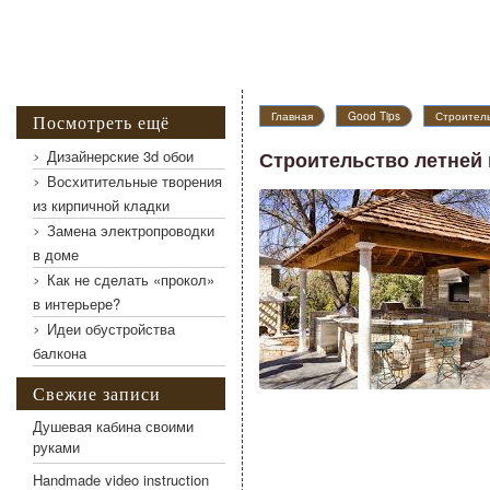
Главная
Good Tips
Строитель
Посмотреть ещё
Дизайнерские 3d обои
Строительство летней 
Восхитительные творения
из кирпичной кладки
Замена электропроводки
в доме
Как не сделать «прокол»
в интерьере?
Идеи обустройства
балкона
Свежие записи
Душевая кабина своими
руками
Handmade video instruction