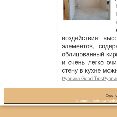
воздействие выс
элементов, соде
облицованный кир
и очень легко оч
стену в кухне мож
Рубрика Good TipsРубри
Copyri
Главная
|
политика конфи