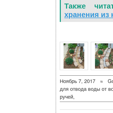
Также чита
хранения из
4 Фото для Сухой руче
Ноябрь 7, 2017 ≈
Go
для отвода воды от в
ручей
,