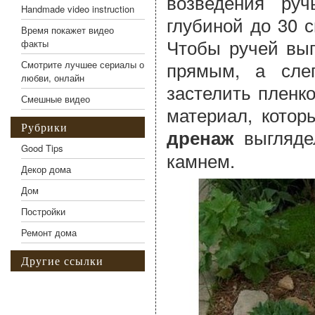
возведения ру
Handmade video instruction
глубиной до 30 
Время покажет видео
Чтобы ручей выг
факты
прямым, а сле
Смотрите лучшее сериалы о
любви, онлайн
застелить пленк
Смешные видео
материал, котор
Рубрики
выглядел
дренаж
Good Tips
камнем.
Декор дома
Дом
Постройки
Ремонт дома
Другие ссылки