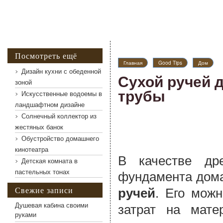
Посмотреть ещё
Главная
Good Tips
Дом
Дизайн кухни с обеденной
Сухой ручей 
зоной
трубы
Искусственные водоемы в
ландшафтном дизайне
Солнечный коллектор из
жестяных банок
Обустройство домашнего
кинотеатра
В качестве др
Детская комната в
фундамента дома
пастельных тонах
. Его мож
ручей
Свежие записи
затрат на мат
Душевая кабина своими
руками