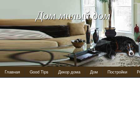
Дом милый дом
Главная
Good Tips
Декор дома
Дом
Постройки
Р