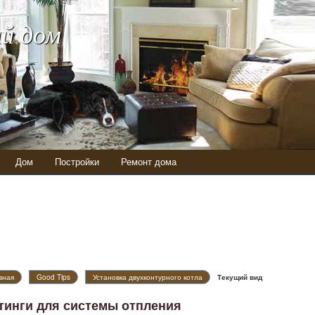
й дом
Дом
Постройки
Ремонт дома
вная
Good Tips
Установка двухконтурного котла
Текущий вид
тинги для системы отпления