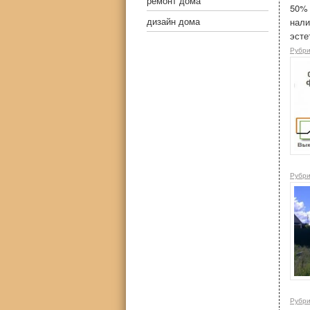
ремонт дома
50% 
дизайн дома
нали
эсте
Рубри
Рубри
Рубри