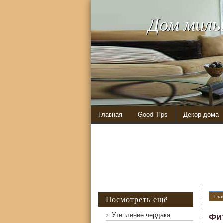
Дом милы
Главная
Good Tips
Декор дома
Гла
Посмотреть ещё
Фитинги для системы отпления
Утепление чердака
Фи