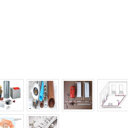
то галерея Установка двухконтурного котла