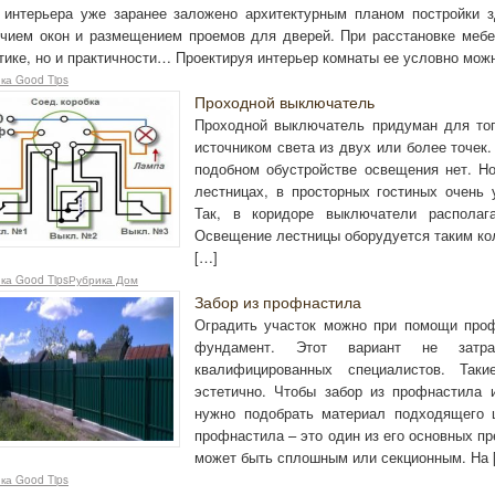
интерьера уже заранее заложено архитектурным планом постройки зд
чием окон и размещением проемов для дверей. При расстановке мебе
тике, но и практичности… Проектируя интерьер комнаты ее условно мож
ка Good Tips
Проходной выключатель
Проходной выключатель придуман для то
источником света из двух или более точек
подобном обустройстве освещения нет. Н
лестницах, в просторных гостиных очень 
Так, в коридоре выключатели распола
Освещение лестницы оборудуется таким ко
[…]
ка Good TipsРубрика Дом
Забор из профнастила
Оградить участок можно при помощи проф
фундамент. Этот вариант не затр
квалифицированных специалистов. Так
эстетично. Чтобы забор из профнастила
нужно подобрать материал подходящего 
профнастила – это один из его основных п
может быть сплошным или секционным. На 
ка Good Tips