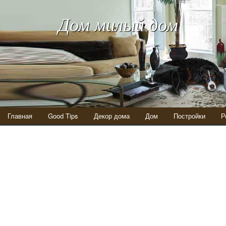
Дом милый дом
Главная
Good Tips
Декор дома
Дом
Постройки
Р