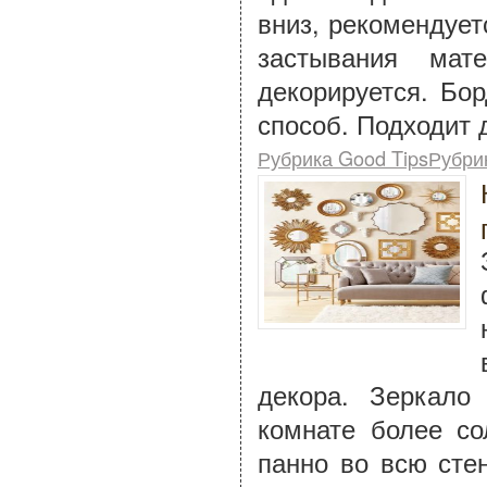
вниз, рекомендует
застывания ма
декорируется. Бо
способ. Подходит 
Рубрика Good TipsРубри
декора. Зеркало
комнате более со
панно во всю сте