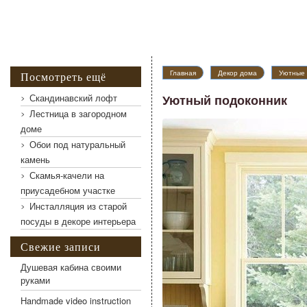
Главная
Декор дома
Уютные 
Посмотреть ещё
Скандинавский лофт
Уютный подоконник
Лестница в загородном
доме
Уютный подоконник
Обои под натуральный
камень
Скамья-качели на
приусадебном участке
Инсталляция из старой
посуды в декоре интерьера
Свежие записи
Душевая кабина своими
руками
Handmade video instruction