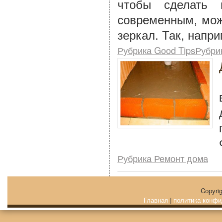
чтобы сделать 
современным, мож
зеркал. Так, напр
Рубрика Good TipsРубри
Рубрика Ремонт дома
Copyri
Главная
|
политика конфи