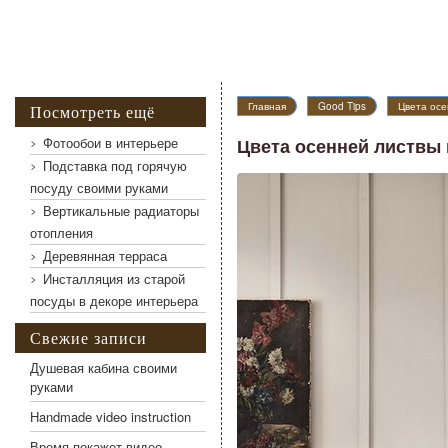
Главная
Good Tips
Цвета осе
Посмотреть ещё
Фотообои в интерьере
Цвета осенней листвы 
Подставка под горячую
посуду своими руками
Цвета осенней листвы в интерьере
Вертикальные радиаторы
отопления
Деревянная терраса
Инсталляция из старой
посуды в декоре интерьера
Свежие записи
Душевая кабина своими
руками
Handmade video instruction
Время покажет видео