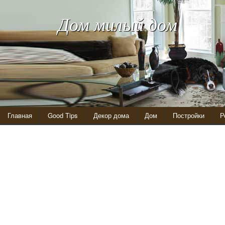
Дом милый дом
Главная
Good Tips
Декор дома
Дом
Постройки
Р