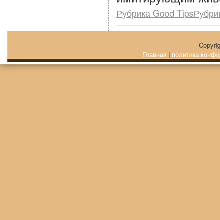
Рубрика Good TipsРубри
Copyri
Главная
|
политика конфи