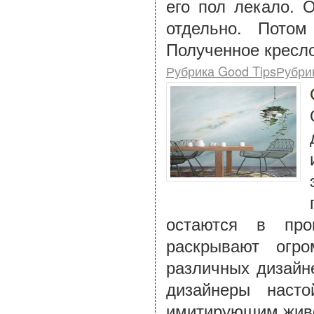
его пол лекало. 
отдельно. Пото
Полученное кресло
Рубрика Good TipsРубри
остаются в про
раскрывают огр
различных дизайн
дизайнеры насто
имитирующим живоп