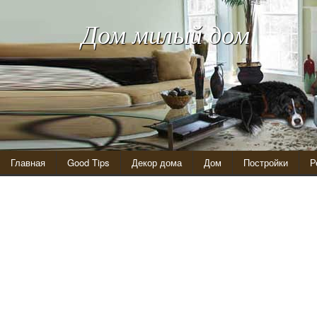
Дом милый дом
Главная
Good Tips
Декор дома
Дом
Постройки
Р