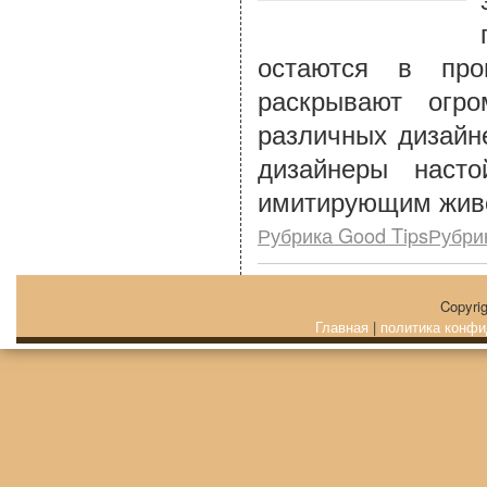
остаются в про
раскрывают огр
различных дизайн
дизайнеры насто
имитирующим живоп
Рубрика Good TipsРубри
Copyri
Главная
|
политика конфи