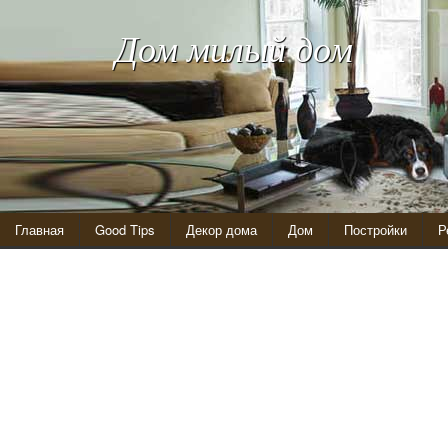
Дом милый дом
Главная
Good Tips
Декор дома
Дом
Постройки
Р