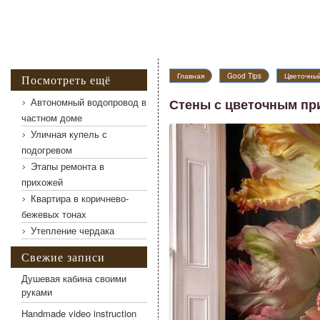
Главная
Good Tips
Цветочный
Посмотреть ещё
Автономный водопровод в
Стены с цветочным пр
частном доме
Уличная купель с
Стены с цветочным принтом
подогревом
Этапы ремонта в
прихожей
Квартира в коричнево-
бежевых тонах
Утепление чердака
Свежие записи
Душевая кабина своими
руками
Handmade video instruction