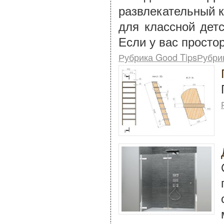
развлекательный к
для классной дет
Если у вас просто
Рубрика Good TipsРубри