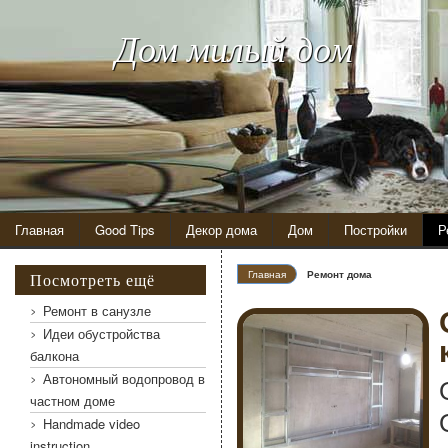
Дом милый дом
Главная
Good Tips
Декор дома
Дом
Постройки
Р
Главная
Ремонт дома
Посмотреть ещё
Ремонт в санузле
Идеи обустройства
балкона
Автономный водопровод в
частном доме
Handmade video
instruction