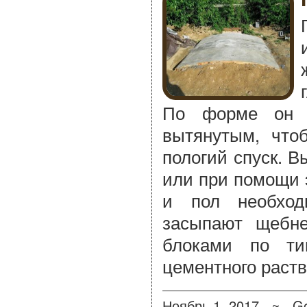
По форме он д
вытянутым, что
пологий спуск. 
или при помощи 
и пол необход
засыпают щебн
блоками по ти
цементного раств
Ноябрь 1, 2017 ≈
Go