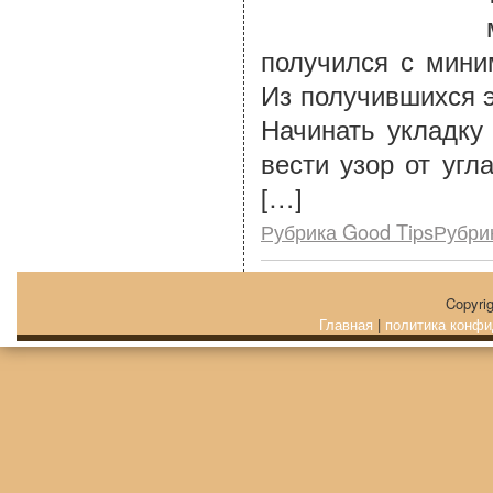
получился с мини
Из получившихся 
Начинать укладку
вести узор от угл
[…]
Рубрика Good TipsРубри
Copyri
Главная
|
политика конфи