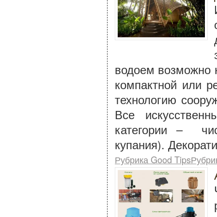
водоем возможно 
компактной или р
технологию сооруж
Все искусствен
категории – чис
купания). Декорат
Рубрика Good TipsРубри