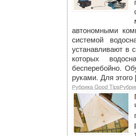
автономными ком
системой водосн
устанавливают в с
которых водосн
бесперебойно. Об
руками. Для этого 
Рубрика Good TipsРубри