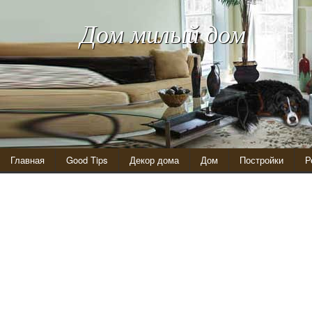
Дом милый дом
Главная
Good Tips
Декор дома
Дом
Постройки
Р