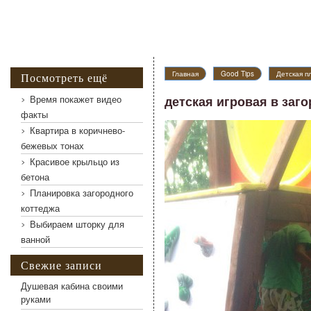
Главная
Good Tips
Детская п
Посмотреть ещё
Время покажет видео
детская игровая в заг
факты
Квартира в коричнево-
детская игровая в загородном доме
бежевых тонах
Красивое крыльцо из
бетона
Планировка загородного
коттеджа
Выбираем шторку для
ванной
Свежие записи
Душевая кабина своими
руками