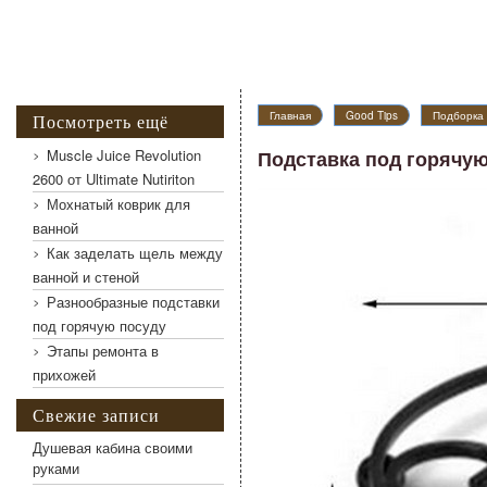
Главная
Good Tips
Подборка 
Посмотреть ещё
Muscle Juice Revolution
Подставка под горячую
Подставка под горячую посуду чугунная
2600 от Ultimate Nutiriton
Мохнатый коврик для
ванной
Как заделать щель между
ванной и стеной
Разнообразные подставки
под горячую посуду
Этапы ремонта в
прихожей
Свежие записи
Душевая кабина своими
руками