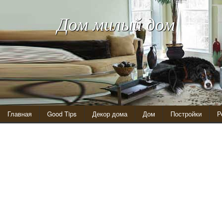
Дом милый дом
Главная
Good Tips
Декор дома
Дом
Постройки
Р