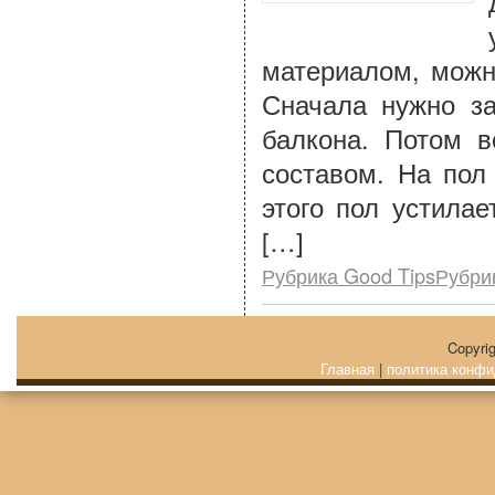
материалом, можн
Сначала нужно за
балкона. Потом в
составом. На пол
этого пол устила
[…]
Рубрика Good TipsРубри
Copyri
Главная
|
политика конфи