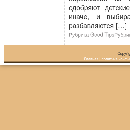
одобряют детски
иначе, и выбира
разбавляются […]
Рубрика Good TipsРубри
Copyri
Главная
|
политика конфи