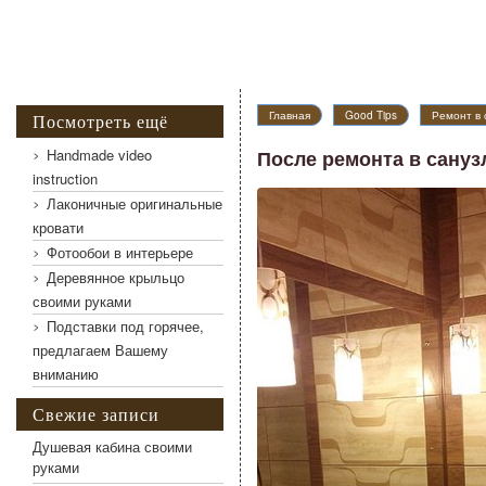
Главная
Good Tips
Ремонт в 
Посмотреть ещё
Handmade video
После ремонта в сануз
instruction
Лаконичные оригинальные
После ремонта в санузле
кровати
Фотообои в интерьере
Деревянное крыльцо
своими руками
Подставки под горячее,
предлагаем Вашему
вниманию
Свежие записи
Душевая кабина своими
руками