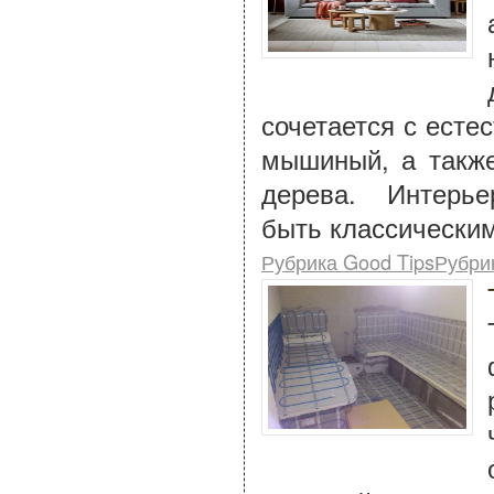
сочетается с есте
мышиный, а также
дерева. Интерье
быть классически
Рубрика Good TipsРубри