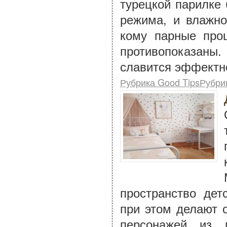
турецкой парилке 
режима, и влажно
кому парные про
противопоказаны
славится эффектн
Рубрика Good TipsРубри
пространство де
при этом делают 
персонажей из 