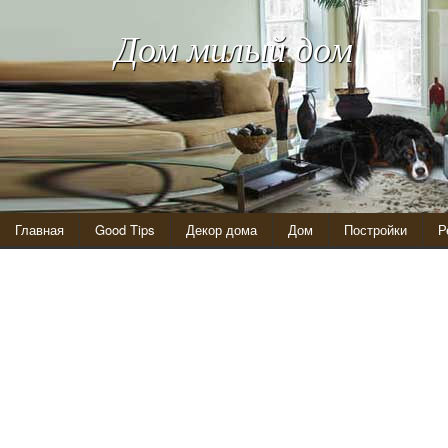
Дом милый дом
Главная
Good Tips
Декор дома
Дом
Постройки
Р