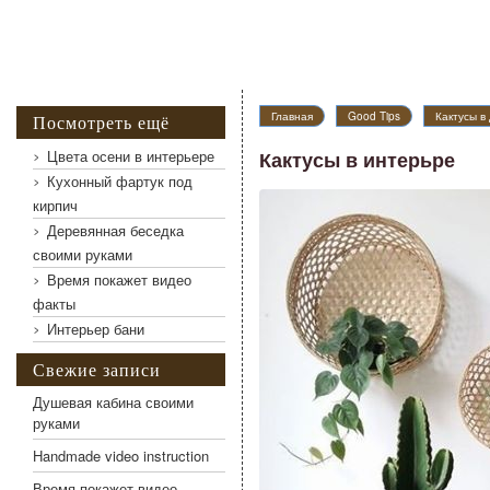
Главная
Good Tips
Кактусы в
Посмотреть ещё
Цвета осени в интерьере
Кактусы в интерьре
Кухонный фартук под
кирпич
Кактусы в интерьре
Деревянная беседка
своими руками
Время покажет видео
факты
Интерьер бани
Свежие записи
Душевая кабина своими
руками
Handmade video instruction
Время покажет видео