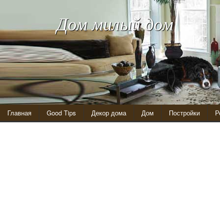
Дом милый дом
Главная
Good Tips
Декор дома
Дом
Постройки
Р