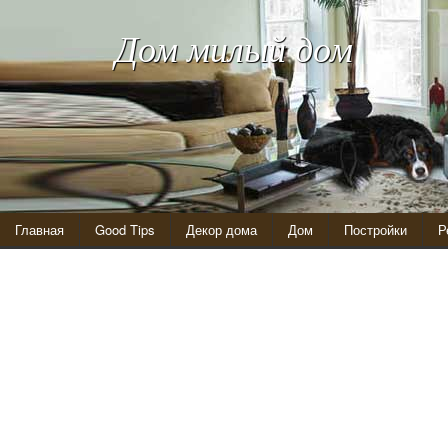
Дом милый дом
Главная
Good Tips
Декор дома
Дом
Постройки
Р