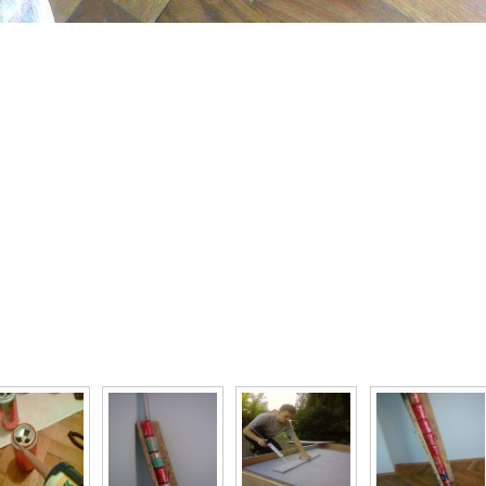
то галерея Солнечный коллектор из жестяных ба