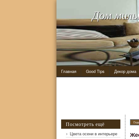
Дом милы
Главная
Good Tips
Декор дома
Гла
Посмотреть ещё
Цвета осени в интерьере
Же