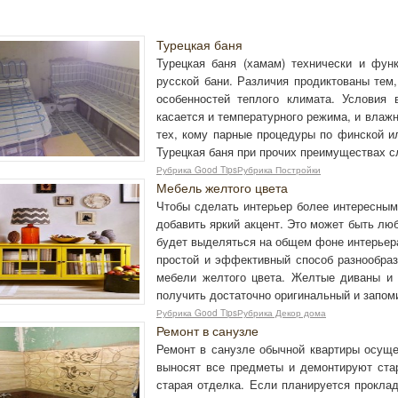
Турецкая баня
Турецкая баня (хамам) технически и фун
русской бани. Различия продиктованы тем,
особенностей теплого климата. Условия 
касается и температурного режима, и влаж
тех, кому парные процедуры по финской ил
Турецкая баня при прочих преимуществах с
Рубрика Good TipsРубрика Постройки
Мебель желтого цвета
Чтобы сделать интерьер более интересным
добавить яркий акцент. Это может быть лю
будет выделяться на общем фоне интерьер
простой и эффективный способ разнообраз
мебели желтого цвета. Желтые диваны и 
получить достаточно оригинальный и запо
Рубрика Good TipsРубрика Декор дома
Ремонт в санузле
Ремонт в санузле обычной квартиры осуще
выносят все предметы и демонтируют стар
старая отделка. Если планируется проклад