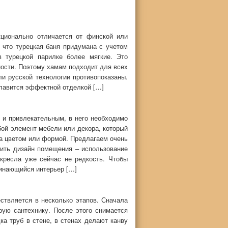
кционально отличается от финской или
 что турецкая баня придумана с учетом
в турецкой парилке более мягкие. Это
ности. Поэтому хамам подходит для всех
и русской технологии противопоказаны.
лавится эффектной отделкой […]
 и привлекательным, в него необходимо
бой элемент мебели или декора, который
а цветом или формой. Предлагаем очень
ить дизайн помещения – использование
кресла уже сейчас не редкость. Чтобы
минающийся интерьер […]
ствляется в несколько этапов. Сначала
ую сантехнику. После этого снимается
ка труб в стене, в стенах делают канву