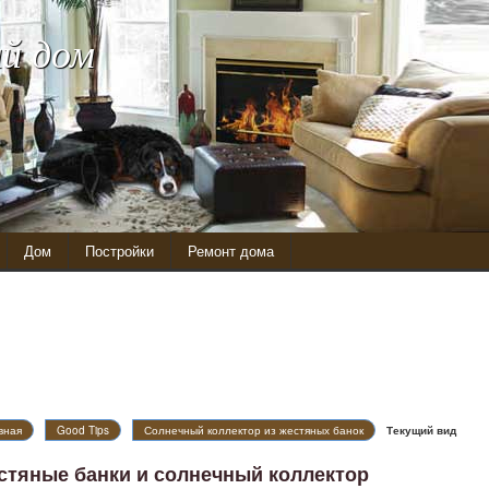
й дом
Дом
Постройки
Ремонт дома
вная
Good Tips
Солнечный коллектор из жестяных банок
Текущий вид
стяные банки и солнечный коллектор