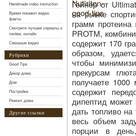
Гейнер от Ultima
Handmade video instruction
на рынке спорти
Время покажет видео
факты
грамм протеина 
Смотрите лучшее сериалы о
PROTM, комбинир
любви, онлайн
содержит 170 гр
Смешные видео
образом, удает
Рубрики
чтобы минимизи
Good Tips
прекурсам глют
Декор дома
получаете 1000 
Дом
содержит перед
Постройки
дипептид может 
Ремонт дома
дать топливо на
Другие ссылки
весь объем зад
порции в день