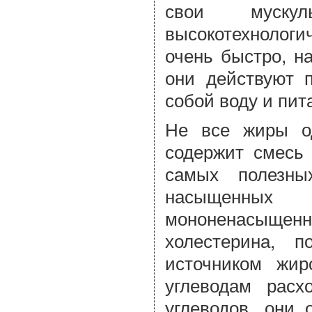
свои муску
высокотехнолог
очень быстро, н
они действуют 
собой воду и пит
Не все жиры од
содержит смесь 
самых полезны
насыщенных
мононенасыще
холестерина, 
источником жир
углеводам расх
углеводов, они 