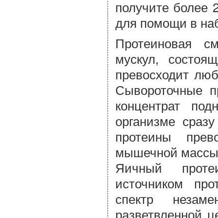
получите более 
для помощи в на
Протеиновая с
мускул, состоящ
превосходит люб
Сывороточные пр
концентрат по
организме сразу
протеины прев
мышечной массы.
Яичный проте
источником про
спектр незаме
разветвленной ц