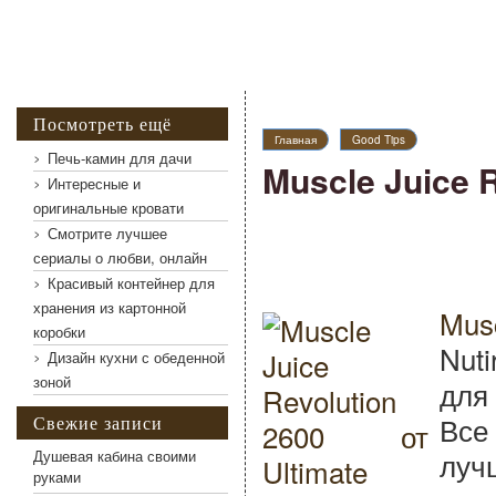
Посмотреть ещё
Главная
Good Tips
Печь-камин для дачи
Muscle Juice R
Интересные и
оригинальные кровати
Смотрите лучшее
сериалы о любви, онлайн
Красивый контейнер для
хранения из картонной
Mus
коробки
Nut
Дизайн кухни с обеденной
зоной
для
Все
Свежие записи
луч
Душевая кабина своими
руками