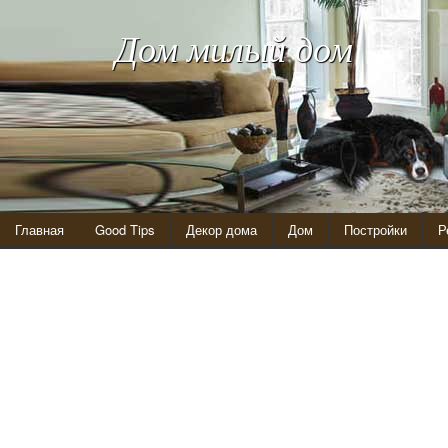
Дом милый дом
Главная
Good Tips
Декор дома
Дом
Постройки
Р